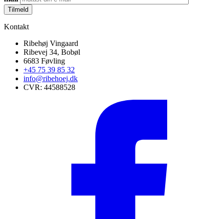
Kontakt
Ribehøj Vingaard
Ribevej 34, Bobøl
6683 Føvling
+45 75 39 85 32
info@ribehoej.dk
CVR: 44588528