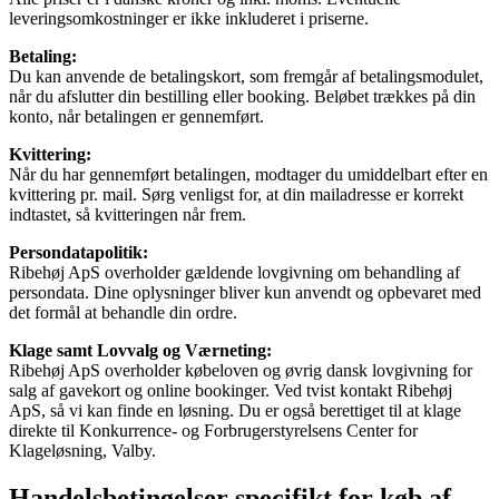
leveringsomkostninger er ikke inkluderet i priserne.
Betaling:
Du kan anvende de betalingskort, som fremgår af betalingsmodulet,
når du afslutter din bestilling eller booking. Beløbet trækkes på din
konto, når betalingen er gennemført.
Kvittering:
Når du har gennemført betalingen, modtager du umiddelbart efter en
kvittering pr. mail. Sørg venligst for, at din mailadresse er korrekt
indtastet, så kvitteringen når frem.
Persondatapolitik:
Ribehøj ApS overholder gældende lovgivning om behandling af
persondata. Dine oplysninger bliver kun anvendt og opbevaret med
det formål at behandle din ordre.
Klage samt Lovvalg og Værneting:
Ribehøj ApS overholder købeloven og øvrig dansk lovgivning for
salg af gavekort og online bookinger. Ved tvist kontakt Ribehøj
ApS, så vi kan finde en løsning. Du er også berettiget til at klage
direkte til Konkurrence- og Forbrugerstyrelsens Center for
Klageløsning, Valby.
Handelsbetingelser specifikt for køb af