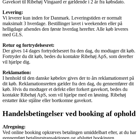
Gavekort til Ribehøj Vingaard er gældende i 2 år fra købsdato.
Levering:
Vi leverer kun inden for Danmark. Leveringstiden er normalt
maksimalt 3 hverdage. Bestillinger lavet i weekenden eller på
helligdage afsendes den første hverdag herefter. Alle køb leveres
med GLS.
Retur og fortrydelsesret:
Der gives 14 dages fortrydelsesret fra den dag, du modtager dit køb.
Fortryder du dit køb, bedes du kontakte Ribehøj ApS, som derefter
vil hjælpe dig.
Reklamation:
I henhold til den danske købelov gives der to års reklamationsret på
dit køb. Reklamationsretten gælder fra den dag, du gennemfører dit
køb. Hvis du modtager et defekt eller forkert gavekort, bedes du
kontakte Ribehøj ApS, som vil hjælpe med en løsning. Ribehøj
erstatter ikke stjålne eller bortkomne gavekort.
Handelsbetingelser ved booking af ophold
Afregning:
Ved online booking opkræves betalingen umiddelbart efter, at du har
gennemført betalingstransaktionen og afsluttet bookingen.